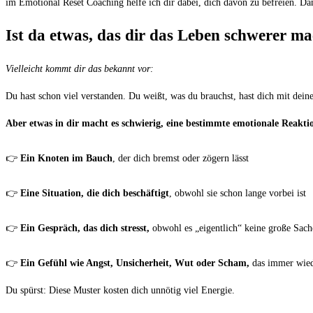
im Emotional Reset Coaching helfe ich dir dabei, dich davon zu befreien. Da
Ist da etwas, das dir das Leben schwerer mac
Vielleicht kommt dir das bekannt vor:
Du hast schon viel verstanden. Du weißt, was du brauchst, hast dich mit deine
Aber etwas in dir macht es schwierig, eine bestimmte emotionale Reakti
👉
Ein Knoten im Bauch
, der dich bremst oder zögern lässt
👉
Eine Situation, die dich beschäftigt
, obwohl sie schon lange vorbei ist
👉
Ein Gespräch, das dich stresst,
obwohl es „eigentlich“ keine große Sache
👉
E
in Gefühl wie Angst, Unsicherheit, Wut oder Scham,
das immer wied
Du spürst: Diese Muster kosten dich unnötig viel Energie.