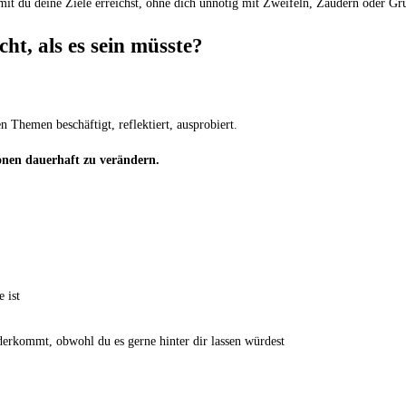
mit du deine Ziele erreichst, ohne dich unnötig mit Zweifeln, Zaudern oder Grü
ht, als es sein müsste?
n Themen beschäftigt, reflektiert, ausprobiert.
onen dauerhaft zu verändern.
 ist
erkommt, obwohl du es gerne hinter dir lassen würdest