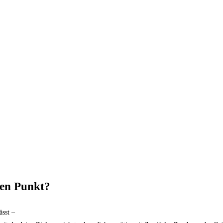
ben Punkt?
ässt –